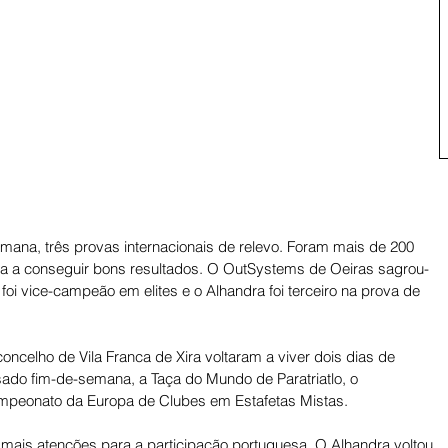
ana, três provas internacionais de relevo. Foram mais de 200 
esa a conseguir bons resultados. O OutSystems de Oeiras sagrou-
foi vice-campeão em elites e o Alhandra foi terceiro na prova de 
ncelho de Vila Franca de Xira voltaram a viver dois dias de 
ado fim-de-semana, a Taça do Mundo de Paratriatlo, o 
peonato da Europa de Clubes em Estafetas Mistas. 
u mais atenções para a participação portuguesa. O Alhandra voltou 