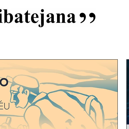
al
Início
Capas
Vida Ribatejana
Estatuto Editorial
An