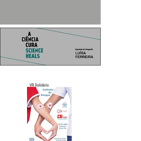
VR Solidário