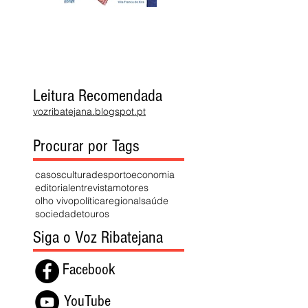
Leitura Recomendada
vozribatejana.blogspot.pt
Procurar por Tags
casos
cultura
desporto
economia
editorial
entrevista
motores
olho vivo
política
regional
saúde
sociedade
touros
Siga o Voz Ribatejana
Facebook
YouTube