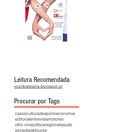
Leitura Recomendada
vozribatejana.blogspot.pt
Procurar por Tags
casos
cultura
desporto
economia
editorial
entrevista
motores
olho vivo
política
regional
saúde
sociedade
touros