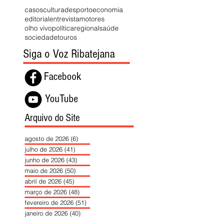
casos
cultura
desporto
economia
editorial
entrevista
motores
olho vivo
política
regional
saúde
sociedade
touros
Siga o Voz Ribatejana
Facebook
YouTube
Arquivo do Site
agosto de 2026
(6)
6 posts
julho de 2026
(41)
41 posts
junho de 2026
(43)
43 posts
maio de 2026
(50)
50 posts
abril de 2026
(45)
45 posts
março de 2026
(48)
48 posts
fevereiro de 2026
(51)
51 posts
janeiro de 2026
(40)
40 posts