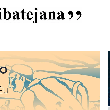
al
Início
Capas
Vida Ribatejana
Estatuto Editorial
An