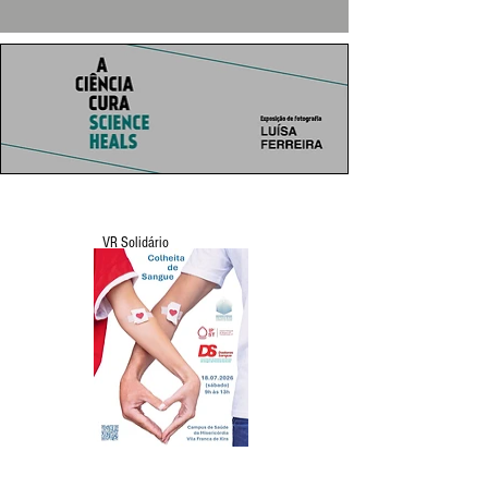
VR Solidário