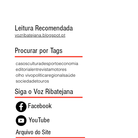
Leitura Recomendada
vozribatejana.blogspot.pt
Procurar por Tags
casos
cultura
desporto
economia
editorial
entrevista
motores
olho vivo
política
regional
saúde
sociedade
touros
Siga o Voz Ribatejana
Facebook
YouTube
Arquivo do Site