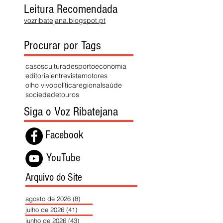
Leitura Recomendada
vozribatejana.blogspot.pt
Procurar por Tags
casos
cultura
desporto
economia
editorial
entrevista
motores
olho vivo
política
regional
saúde
sociedade
touros
Siga o Voz Ribatejana
Facebook
YouTube
Arquivo do Site
agosto de 2026
(8)
8 posts
julho de 2026
(41)
41 posts
junho de 2026
(43)
43 posts