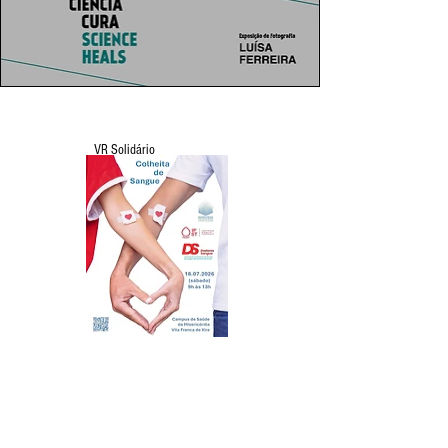
VR Solidário