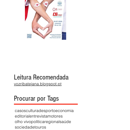
Leitura Recomendada
vozribatejana.blogspot.pt
Procurar por Tags
casos
cultura
desporto
economia
editorial
entrevista
motores
olho vivo
política
regional
saúde
sociedade
touros