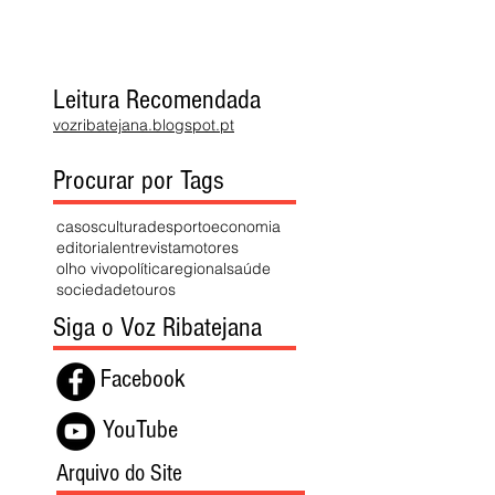
Leitura Recomendada
vozribatejana.blogspot.pt
Procurar por Tags
casos
cultura
desporto
economia
editorial
entrevista
motores
olho vivo
política
regional
saúde
sociedade
touros
Siga o Voz Ribatejana
Facebook
YouTube
Arquivo do Site