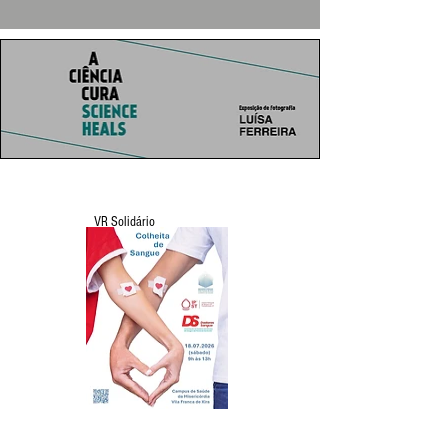
VR Solidário