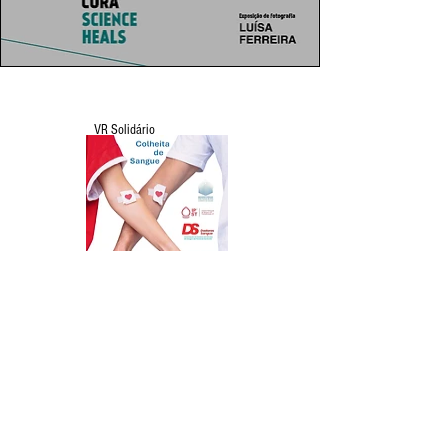
VR Solidário
Leitura Recomendada