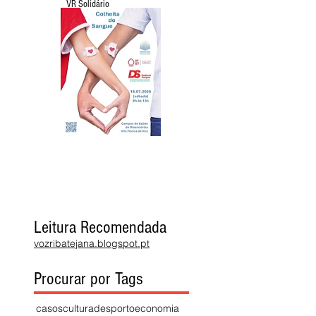
VR Solidário
Leitura Recomendada
vozribatejana.blogspot.pt
Procurar por Tags
casos
cultura
desporto
economia