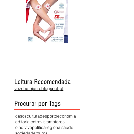
Leitura Recomendada
vozribatejana.blogspot.pt
Procurar por Tags
casos
cultura
desporto
economia
editorial
entrevista
motores
olho vivo
política
regional
saúde
sociedade
touros