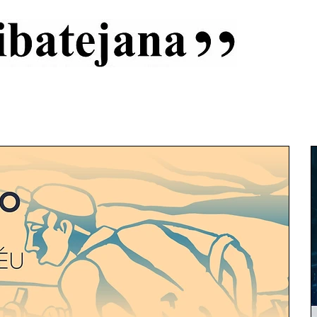
al
Início
Capas
Vida Ribatejana
Estatuto Editorial
An