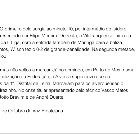
O primeiro golo surgiu ao minuto 10, por intermédio de Isidoro, 
esentado por Filipe Moreira. De resto, o Vilafranquense iniciou a 
da II Liga, com a entrada também de Maringá para a baliza. 
ontos, Wilson fez o 0-2 de grande-penalidade. Na segunda metade, 
olou
, mas não voltou a marcar. Já no domingo, em Porto de Mós, numa 
enalização da Federação, o Alverca superiorizou-se ao 
a 1ª. Distrital de Leiria. Marcaram para os alverquenses o 
drezinho. No onze titular apresentado pelo técnico Vasco Matos 
João Bravim e de André Duarte.
 de Outubro do Voz Ribatejana