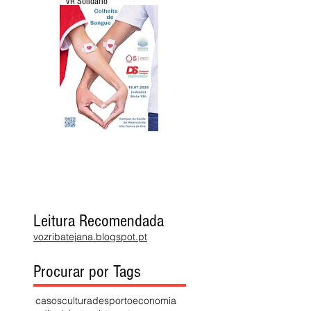
VR Solidário
Leitura Recomendada
vozribatejana.blogspot.pt
Procurar por Tags
casos
cultura
desporto
economia