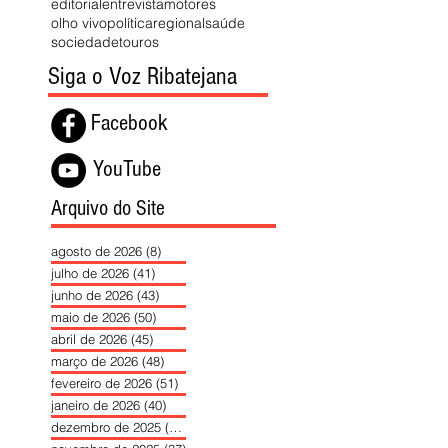
editorial
entrevista
motores
olho vivo
política
regional
saúde
sociedade
touros
Siga o Voz Ribatejana
Facebook
YouTube
Arquivo do Site
agosto de 2026
(8)
8 posts
julho de 2026
(41)
41 posts
junho de 2026
(43)
43 posts
maio de 2026
(50)
50 posts
abril de 2026
(45)
45 posts
março de 2026
(48)
48 posts
fevereiro de 2026
(51)
51 posts
janeiro de 2026
(40)
40 posts
dezembro de 2025
(39)
39 posts