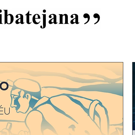
al
Início
Capas
Vida Ribatejana
Estatuto Editorial
An