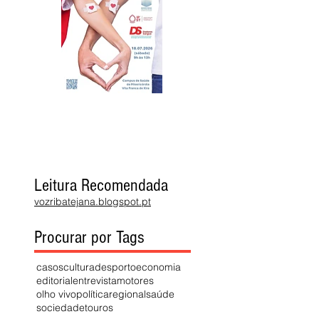
Leitura Recomendada
vozribatejana.blogspot.pt
Procurar por Tags
casos
cultura
desporto
economia
editorial
entrevista
motores
olho vivo
política
regional
saúde
sociedade
touros