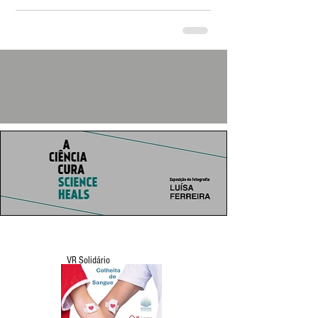
VR Solidário