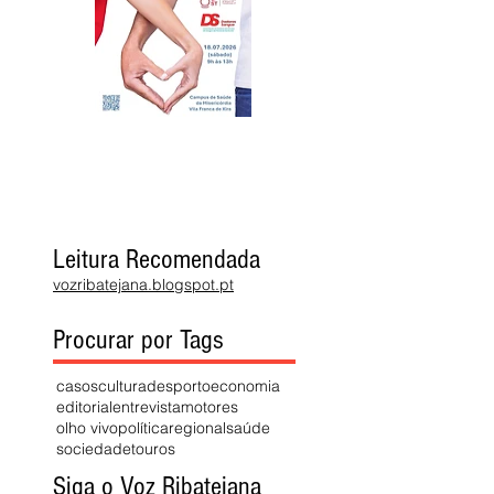
Leitura Recomendada
vozribatejana.blogspot.pt
Procurar por Tags
casos
cultura
desporto
economia
editorial
entrevista
motores
olho vivo
política
regional
saúde
sociedade
touros
Siga o Voz Ribatejana