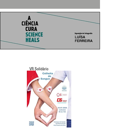
VR Solidário