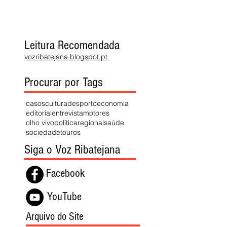
Leitura Recomendada
vozribatejana.blogspot.pt
Procurar por Tags
casos
cultura
desporto
economia
editorial
entrevista
motores
olho vivo
política
regional
saúde
sociedade
touros
Siga o Voz Ribatejana
Facebook
YouTube
Arquivo do Site