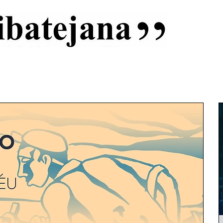
al
Início
Capas
Vida Ribatejana
Estatuto Editorial
An