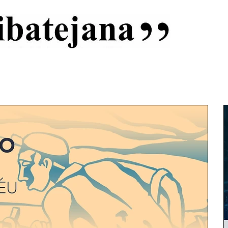
al
Início
Capas
Vida Ribatejana
Estatuto Editorial
An