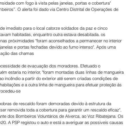
sidade com fogo à vista pelas janelas, portas e cobertura" 
eiros”. O alerta foi dado via Centro Distrital de Operações de 
e imediato para o local catorze soldados da paz e cinco 
tavam habitadas, enquantro outra estava desabitada. os 
 nas próximidades "foram aconselhados a permanecer no interior 
janelas e portas fechadas devido ao fumo intenso". Após uma 
agação das chamas
necessidade de evacuação dos moradores. Efetuado o 
ém estaria no interior, "foram montadas duas linhas de mangueira 
incêndio a partir do exterior até serem criadas condições de 
 habitações e a outra linha de mangueira para efetuar proteção ás 
procedeu-se
nobras de rescaldo foram demoradas devido à estrutura da 
ser removida toda a cobertura para garantir um rescaldo eficaz", 
nte dos Bombeiros Voluntários de Alverca, ao Voz Ribatejana. Os 
20. A PSP registou o auto e está a averiguar as possiveis causas 