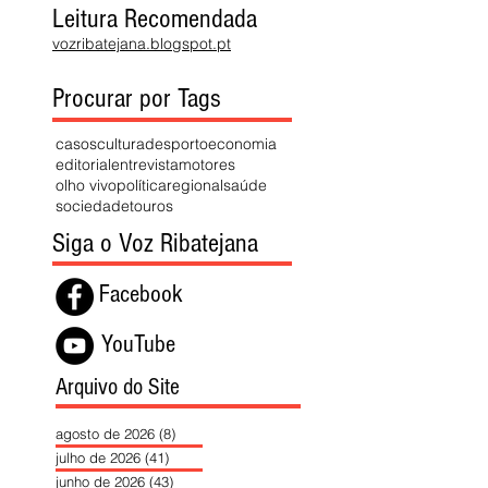
Leitura Recomendada
vozribatejana.blogspot.pt
Procurar por Tags
casos
cultura
desporto
economia
editorial
entrevista
motores
olho vivo
política
regional
saúde
sociedade
touros
Siga o Voz Ribatejana
Facebook
YouTube
Arquivo do Site
agosto de 2026
(8)
8 posts
julho de 2026
(41)
41 posts
junho de 2026
(43)
43 posts