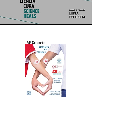
VR Solidário