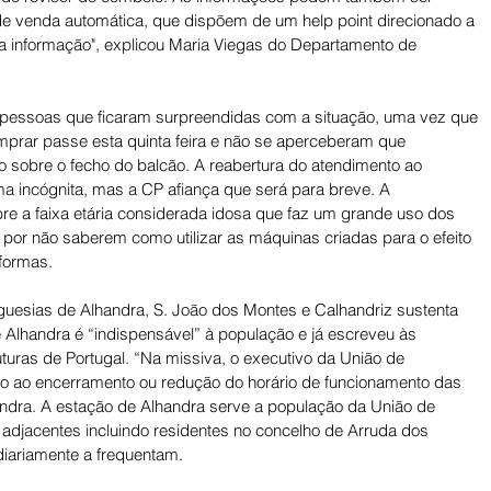
de venda automática, que dispõem de um help point direcionado a 
 a informação", explicou Maria Viegas do Departamento de 
 pessoas que ficaram surpreendidas com a situação, uma vez que 
prar passe esta quinta feira e não se aperceberam que 
o sobre o fecho do balcão. A reabertura do atendimento ao 
ma incógnita, mas a CP afiança que será para breve. A 
e a faixa etária considerada idosa que faz um grande uso dos 
 por não saberem como utilizar as máquinas criadas para o efeito 
formas.
guesias de Alhandra, S. João dos Montes e Calhandriz sustenta 
 Alhandra é “indispensável” à população e já escreveu às 
turas de Portugal. “Na missiva, o executivo da União de 
ão ao encerramento ou redução do horário de funcionamento das 
andra. A estação de Alhandra serve a população da União de 
adjacentes incluindo residentes no concelho de Arruda dos 
diariamente a frequentam.