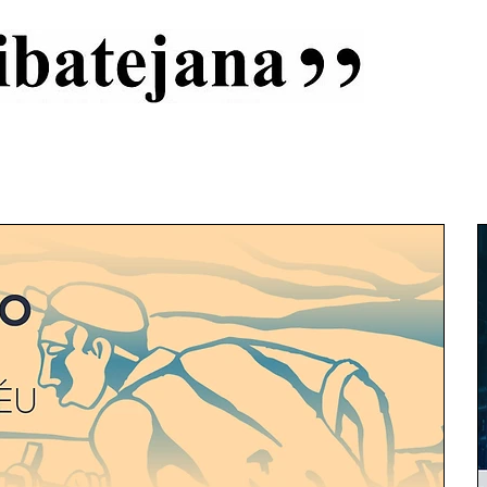
al
Início
Capas
Vida Ribatejana
Estatuto Editorial
An