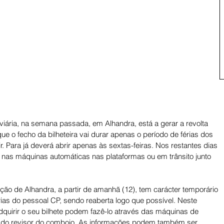
oviária, na semana passada, em Alhandra, está a gerar a revolta 
ue o fecho da bilheteira vai durar apenas o período de férias dos 
ir. Para já deverá abrir apenas às sextas-feiras. Nos restantes dias 
s nas máquinas automáticas nas plataformas ou em trânsito junto 
ção de Alhandra, a partir de amanhã (12), tem carácter temporário 
rias do pessoal CP, sendo reaberta logo que possível. Neste 
dquirir o seu bilhete podem fazê-lo através das máquinas de 
to do revisor do comboio. As informações podem também ser 