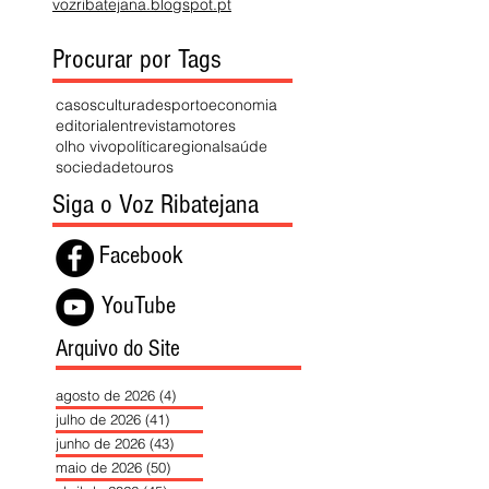
vozribatejana.blogspot.pt
Procurar por Tags
casos
cultura
desporto
economia
editorial
entrevista
motores
olho vivo
política
regional
saúde
sociedade
touros
Siga o Voz Ribatejana
Facebook
YouTube
Arquivo do Site
agosto de 2026
(4)
4 posts
julho de 2026
(41)
41 posts
junho de 2026
(43)
43 posts
maio de 2026
(50)
50 posts