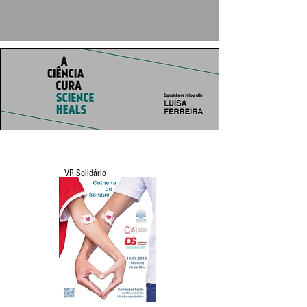
VR Solidário