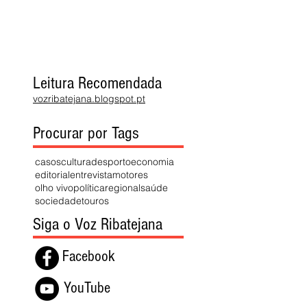
Leitura Recomendada
vozribatejana.blogspot.pt
Procurar por Tags
casos
cultura
desporto
economia
editorial
entrevista
motores
olho vivo
política
regional
saúde
sociedade
touros
Siga o Voz Ribatejana
Facebook
YouTube