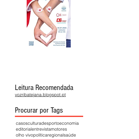
Leitura Recomendada
vozribatejana.blogspot.pt
Procurar por Tags
casos
cultura
desporto
economia
editorial
entrevista
motores
olho vivo
política
regional
saúde