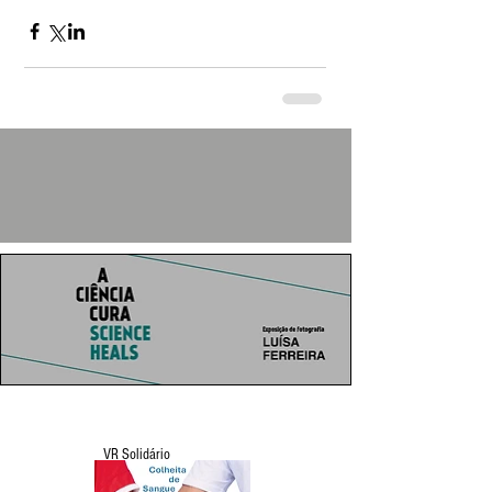
VR Solidário