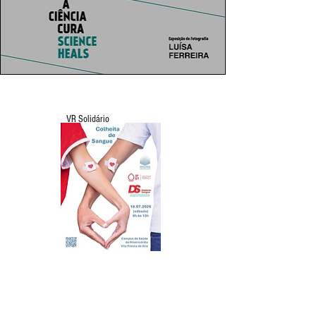
VR Solidário