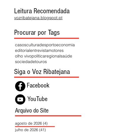
Leitura Recomendada
vozribatejana.blogspot.pt
Procurar por Tags
casos
cultura
desporto
economia
editorial
entrevista
motores
olho vivo
política
regional
saúde
sociedade
touros
Siga o Voz Ribatejana
Facebook
YouTube
Arquivo do Site
agosto de 2026
(4)
4 posts
julho de 2026
(41)
41 posts