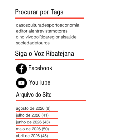
Procurar por Tags
casos
cultura
desporto
economia
editorial
entrevista
motores
olho vivo
política
regional
saúde
sociedade
touros
Siga o Voz Ribatejana
Facebook
YouTube
Arquivo do Site
agosto de 2026
(8)
8 posts
julho de 2026
(41)
41 posts
junho de 2026
(43)
43 posts
maio de 2026
(50)
50 posts
abril de 2026
(45)
45 posts