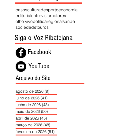
casos
cultura
desporto
economia
editorial
entrevista
motores
olho vivo
política
regional
saúde
sociedade
touros
Siga o Voz Ribatejana
Facebook
YouTube
Arquivo do Site
agosto de 2026
(9)
9 posts
julho de 2026
(41)
41 posts
junho de 2026
(43)
43 posts
maio de 2026
(50)
50 posts
abril de 2026
(45)
45 posts
março de 2026
(48)
48 posts
fevereiro de 2026
(51)
51 posts