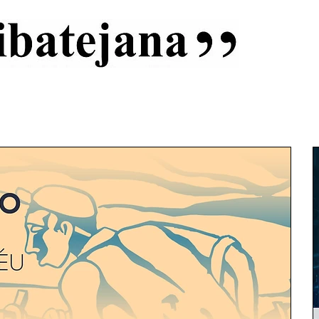
al
Início
Capas
Vida Ribatejana
Estatuto Editorial
An