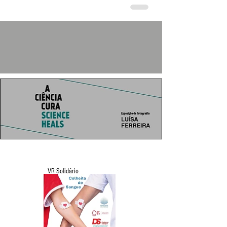
VR Solidário