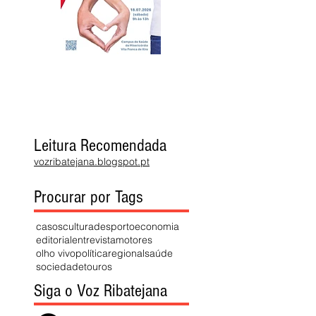
Leitura Recomendada
vozribatejana.blogspot.pt
Procurar por Tags
casos
cultura
desporto
economia
editorial
entrevista
motores
olho vivo
política
regional
saúde
sociedade
touros
Siga o Voz Ribatejana